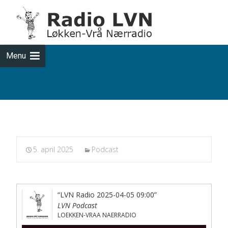
Skip
to
cont
Menu
Podcasts fra 2025-04-05
5. april 2025
Podcast
“LVN Radio 2025-04-05 09:00”
LVN Podcast
LOEKKEN-VRAA NAERRADIO