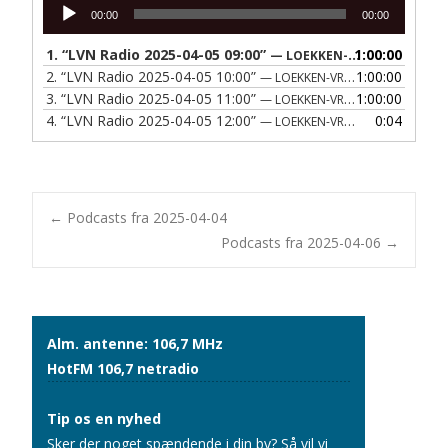
Lydafspiller
00:00
00:00
1.
“LVN Radio 2025-04-05 09:00”
1:00:00
— LOEKKEN-VRAA NAERRADIO
2.
“LVN Radio 2025-04-05 10:00”
1:00:00
— LOEKKEN-VRAA NAERRADIO
3.
“LVN Radio 2025-04-05 11:00”
1:00:00
— LOEKKEN-VRAA NAERRADIO
4.
“LVN Radio 2025-04-05 12:00”
0:04
— LOEKKEN-VRAA NAERRADIO
Post
←
Podcasts fra 2025-04-04
Podcasts fra 2025-04-06
→
navigation
Alm. antenne: 106,7 MHz
HotFM 106,7 netradio
Tip os en nyhed
Sker der noget spændende i din by? Så vil vi