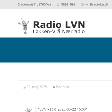
Stadionvej 11, 9760 Vrå
98981999
lvn@radiolvn.dk
Podcasts fra 2025-05-22
22. maj 2025
Podcast
“LVN Radio 2025-05-22 15:00”