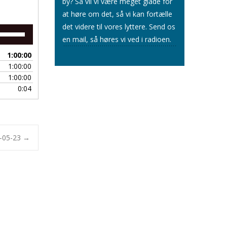
by? Så vil vi være meget glade for
at høre om det, så vi kan fortælle
det videre til vores lyttere.
Send os
Brug
en mail
, så høres vi ved i radioen.
op/ned
piletasterne
1:00:00
for
1:00:00
at
1:00:00
skrue
0:04
op
eller
ned
for
lyden.
5-05-23
→