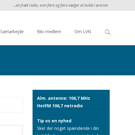
...en fræk radio, som flere og flere vælger at holde i ørerne!
Søg
Samarbejde
Bliv medlem
Om LVN
efter:
Alm. antenne: 106,7 MHz
HotFM 106,7 netradio
Tip os en nyhed
Sker der noget spændende i din