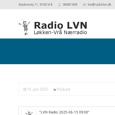
Stadionvej 11, 9760 Vrå
98981999
lvn@radiolvn.dk
Podcasts fra 2025-06-15
15. juni 2025
Podcast
“LVN Radio 2025-06-15 09:00”