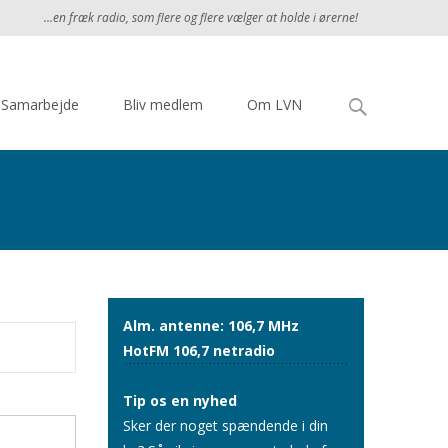
...en fræk radio, som flere og flere vælger at holde i ørerne!
Søg
Samarbejde
Bliv medlem
Om LVN
efter:
Alm. antenne: 106,7 MHz
HotFM 106,7 netradio
Tip os en nyhed
Sker der noget spændende i din