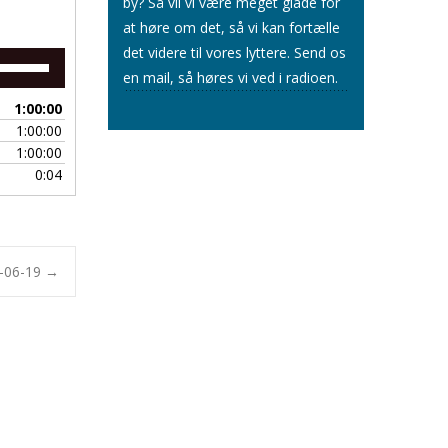
by? Så vil vi være meget glade for
at høre om det, så vi kan fortælle
det videre til vores lyttere.
Send os
Brug
en mail
, så høres vi ved i radioen.
op/ned
piletasterne
1:00:00
for
1:00:00
at
1:00:00
skrue
0:04
op
eller
ned
for
lyden.
5-06-19
→