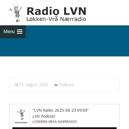
Skip
to
cont
Menu
Podcasts fra 2025-08-23
23. august 2025
Podcast
“LVN Radio 2025-08-23 09:00”
LVN Podcast
LOEKKEN-VRAA NAERRADIO