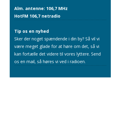
Alm. antenne: 106,7 MHz
HotFM 106,7 netradio
Tip os en nyhed
Sker der noget spændende i din by? Så vil vi
være meget glade for at høre om det, så vi
kan fortælle det videre til vores lyttere.
Send
os en mail
, så høres vi ved i radioen.