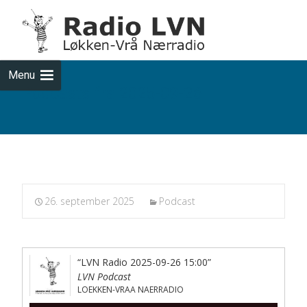
Skip
to
cont
Menu
Podcasts fra 2025-09-26
26. september 2025
Podcast
“LVN Radio 2025-09-26 15:00”
LVN Podcast
LOEKKEN-VRAA NAERRADIO