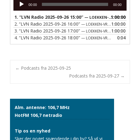
Lydafspiller
00:00
00:00
1.
“LVN Radio 2025-09-26 15:00”
1:00:00
— LOEKKEN-VRAA NAERRADIO
2.
“LVN Radio 2025-09-26 16:00”
1:00:00
— LOEKKEN-VRAA NAERRADIO
3.
“LVN Radio 2025-09-26 17:00”
1:00:00
— LOEKKEN-VRAA NAERRADIO
4.
“LVN Radio 2025-09-26 18:00”
0:04
— LOEKKEN-VRAA NAERRADIO
Post
←
Podcasts fra 2025-09-25
Podcasts fra 2025-09-27
→
navigation
Alm. antenne: 106,7 MHz
HotFM 106,7 netradio
Tip os en nyhed
Sker der noget spændende i din by? Så vil vi