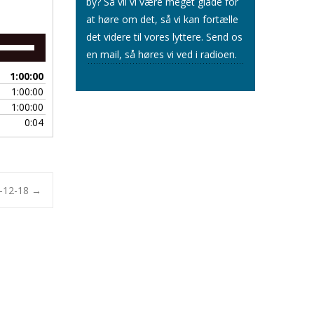
by? Så vil vi være meget glade for
at høre om det, så vi kan fortælle
det videre til vores lyttere.
Send os
Brug
en mail
, så høres vi ved i radioen.
op/ned
piletasterne
1:00:00
for
1:00:00
at
1:00:00
skrue
0:04
op
eller
ned
for
lyden.
5-12-18
→