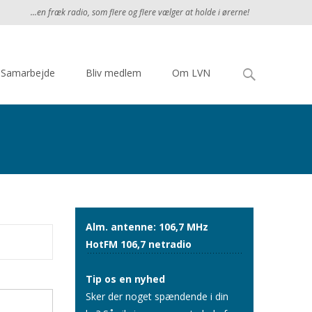
...en fræk radio, som flere og flere vælger at holde i ørerne!
Søg
Samarbejde
Bliv medlem
Om LVN
efter:
Alm. antenne: 106,7 MHz
HotFM 106,7 netradio
Tip os en nyhed
Sker der noget spændende i din