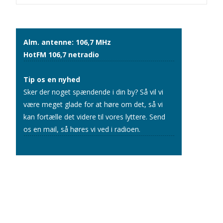
navigation
Alm. antenne: 106,7 MHz
HotFM 106,7 netradio
Tip os en nyhed
Sker der noget spændende i din by? Så vil vi
være meget glade for at høre om det, så vi
kan fortælle det videre til vores lyttere.
Send
os en mail
, så høres vi ved i radioen.