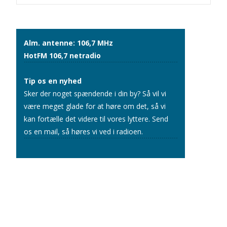
navigation
Alm. antenne: 106,7 MHz
HotFM 106,7 netradio
Tip os en nyhed
Sker der noget spændende i din by? Så vil vi
være meget glade for at høre om det, så vi
kan fortælle det videre til vores lyttere.
Send
os en mail
, så høres vi ved i radioen.