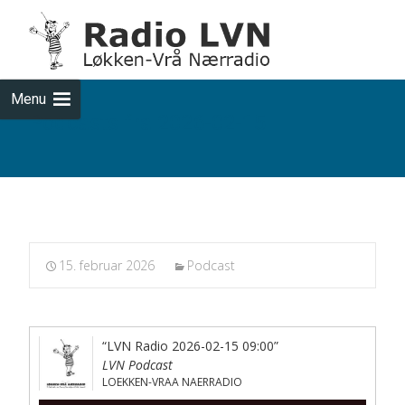
Skip
to
cont
Menu
Podcasts fra 2026-02-15
15. februar 2026
Podcast
“LVN Radio 2026-02-15 09:00”
LVN Podcast
LOEKKEN-VRAA NAERRADIO