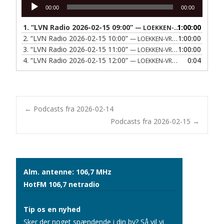
Lydafspiller
00:00
00:00
1.
“LVN Radio 2026-02-15 09:00”
1:00:00
— LOEKKEN-VRAA NAERRADIO
2.
“LVN Radio 2026-02-15 10:00”
1:00:00
— LOEKKEN-VRAA NAERRADIO
3.
“LVN Radio 2026-02-15 11:00”
1:00:00
— LOEKKEN-VRAA NAERRADIO
4.
“LVN Radio 2026-02-15 12:00”
0:04
— LOEKKEN-VRAA NAERRADIO
Post
←
Podcasts fra 2026-02-14
Podcasts fra 2026-02-15
→
navigation
Alm. antenne: 106,7 MHz
HotFM 106,7 netradio
Tip os en nyhed
Sker der noget spændende i din by? Så vil vi