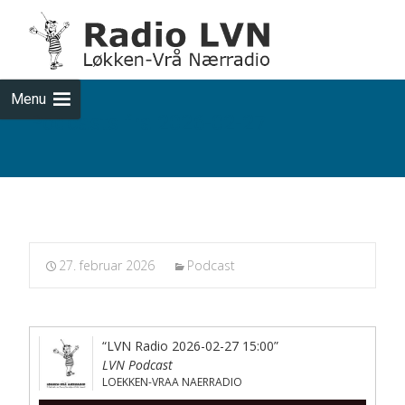
Skip
to
cont
Menu
Podcasts fra 2026-02-27
27. februar 2026
Podcast
“LVN Radio 2026-02-27 15:00”
LVN Podcast
LOEKKEN-VRAA NAERRADIO