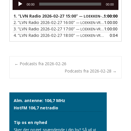
Lydafspiller
00:00
00:00
1.
“LVN Radio 2026-02-27 15:00”
1:00:00
— LOEKKEN-VRAA NAERRADIO
2.
“LVN Radio 2026-02-27 16:00”
1:00:00
— LOEKKEN-VRAA NAERRADIO
3.
“LVN Radio 2026-02-27 17:00”
1:00:00
— LOEKKEN-VRAA NAERRADIO
4.
“LVN Radio 2026-02-27 18:00”
0:04
— LOEKKEN-VRAA NAERRADIO
Post
←
Podcasts fra 2026-02-26
Podcasts fra 2026-02-28
→
navigation
Alm. antenne: 106,7 MHz
HotFM 106,7 netradio
Tip os en nyhed
Sker der noget spændende i din by? Så vil vi