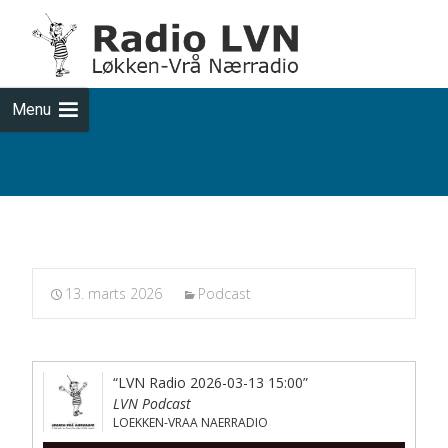
Skip
to
cont
Menu
Podcasts fra 2026-03-13
13. marts 2026
Podcast
“LVN Radio 2026-03-13 15:00”
LVN Podcast
LOEKKEN-VRAA NAERRADIO