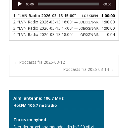
Lydafspiller
00:00
00:00
1.
“LVN Radio 2026-03-13 15:00”
1:00:00
— LOEKKEN-VRAA NAERRADIO
2.
“LVN Radio 2026-03-13 16:00”
1:00:00
— LOEKKEN-VRAA NAERRADIO
3.
“LVN Radio 2026-03-13 17:00”
1:00:00
— LOEKKEN-VRAA NAERRADIO
4.
“LVN Radio 2026-03-13 18:00”
0:04
— LOEKKEN-VRAA NAERRADIO
Post
←
Podcasts fra 2026-03-12
Podcasts fra 2026-03-14
→
navigation
Alm. antenne: 106,7 MHz
HotFM 106,7 netradio
Tip os en nyhed
Sker der noget spændende i din by? Så vil vi