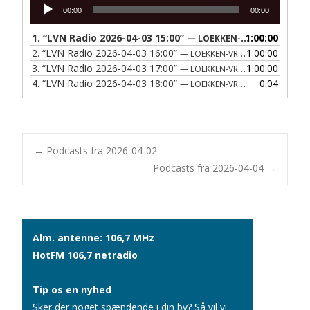
Lydafspiller
00:00
00:00
1.
“LVN Radio 2026-04-03 15:00”
1:00:00
— LOEKKEN-VRAA NAERRADIO
2.
“LVN Radio 2026-04-03 16:00”
1:00:00
— LOEKKEN-VRAA NAERRADIO
3.
“LVN Radio 2026-04-03 17:00”
1:00:00
— LOEKKEN-VRAA NAERRADIO
4.
“LVN Radio 2026-04-03 18:00”
0:04
— LOEKKEN-VRAA NAERRADIO
Post
←
Podcasts fra 2026-04-02
Podcasts fra 2026-04-04
→
navigation
Alm. antenne: 106,7 MHz
HotFM 106,7 netradio
Tip os en nyhed
Sker der noget spændende i din by? Så vil vi