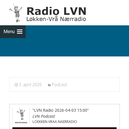
Skip
to
cont
Menu
Podcasts fra 2026-04-03
3. april 2026
Podcast
“LVN Radio 2026-04-03 15:00”
LVN Podcast
LOEKKEN-VRAA NAERRADIO