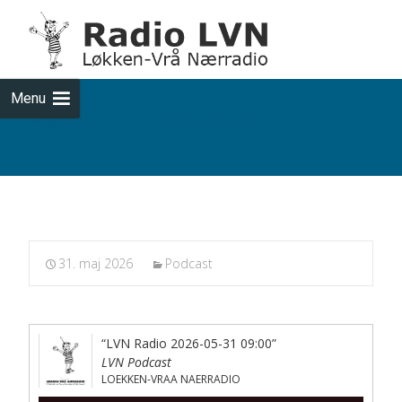
Skip
to
cont
Menu
Podcasts fra 2026-05-31
31. maj 2026
Podcast
“LVN Radio 2026-05-31 09:00”
LVN Podcast
LOEKKEN-VRAA NAERRADIO