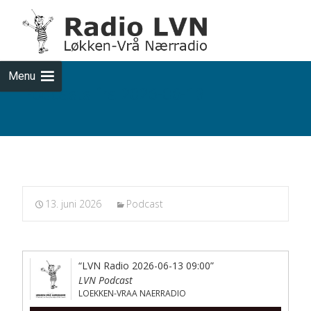
Skip
to
cont
Menu
Podcasts fra 2026-06-13
13. juni 2026
Podcast
“LVN Radio 2026-06-13 09:00”
LVN Podcast
LOEKKEN-VRAA NAERRADIO