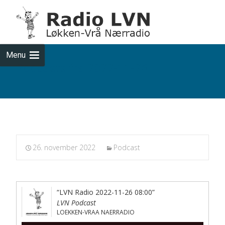
Skip
to
cont
Menu
Podcasts fra 2022-11-26
26. november 2022
Podcast
“LVN Radio 2022-11-26 08:00”
LVN Podcast
LOEKKEN-VRAA NAERRADIO