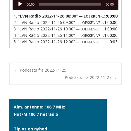
Lydafspiller
00:00
00:00
1.
“LVN Radio 2022-11-26 08:00”
1:00:00
— LOEKKEN-VRAA NAERRADIO
2.
“LVN Radio 2022-11-26 09:00”
1:00:00
— LOEKKEN-VRAA NAERRADIO
3.
“LVN Radio 2022-11-26 10:00”
1:00:00
— LOEKKEN-VRAA NAERRADIO
4.
“LVN Radio 2022-11-26 11:00”
1:00:00
— LOEKKEN-VRAA NAERRADIO
5.
“LVN Radio 2022-11-26 12:00”
0:03
— LOEKKEN-VRAA NAERRADIO
Post
←
Podcasts fra 2022-11-25
Podcasts fra 2022-11-27
→
navigation
Alm. antenne: 106,7 MHz
HotFM 106,7 netradio
Tip os en nyhed