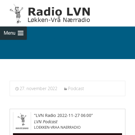
Skip
to
cont
Menu
Podcasts fra 2022-11-27
27. november 2022
Podcast
“LVN Radio 2022-11-27 06:00”
LVN Podcast
LOEKKEN-VRAA NAERRADIO