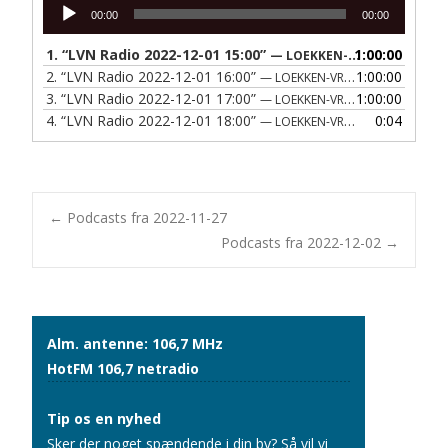
Lydafspiller
00:00
00:00
1.
“LVN Radio 2022-12-01 15:00”
1:00:00
— LOEKKEN-VRAA NAERRADIO
2.
“LVN Radio 2022-12-01 16:00”
1:00:00
— LOEKKEN-VRAA NAERRADIO
3.
“LVN Radio 2022-12-01 17:00”
1:00:00
— LOEKKEN-VRAA NAERRADIO
4.
“LVN Radio 2022-12-01 18:00”
0:04
— LOEKKEN-VRAA NAERRADIO
Post
←
Podcasts fra 2022-11-27
Podcasts fra 2022-12-02
→
navigation
Alm. antenne: 106,7 MHz
HotFM 106,7 netradio
Tip os en nyhed
Sker der noget spændende i din by? Så vil vi