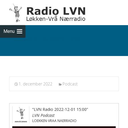
Skip
to
cont
Menu
Podcasts fra 2022-12-01
1. december 2022
Podcast
“LVN Radio 2022-12-01 15:00”
LVN Podcast
LOEKKEN-VRAA NAERRADIO