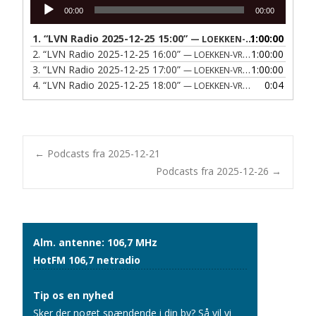
Lydafspiller
00:00
00:00
1.
“LVN Radio 2025-12-25 15:00”
1:00:00
— LOEKKEN-VRAA NAERRADIO
2.
“LVN Radio 2025-12-25 16:00”
1:00:00
— LOEKKEN-VRAA NAERRADIO
3.
“LVN Radio 2025-12-25 17:00”
1:00:00
— LOEKKEN-VRAA NAERRADIO
4.
“LVN Radio 2025-12-25 18:00”
0:04
— LOEKKEN-VRAA NAERRADIO
Post
←
Podcasts fra 2025-12-21
Podcasts fra 2025-12-26
→
navigation
Alm. antenne: 106,7 MHz
HotFM 106,7 netradio
Tip os en nyhed
Sker der noget spændende i din by? Så vil vi