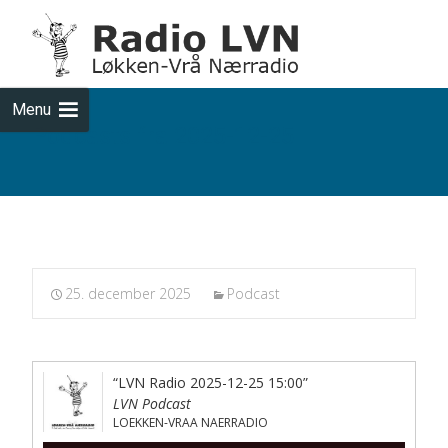
Skip
to
cont
Menu
Podcasts fra 2025-12-25
25. december 2025
Podcast
“LVN Radio 2025-12-25 15:00”
LVN Podcast
LOEKKEN-VRAA NAERRADIO