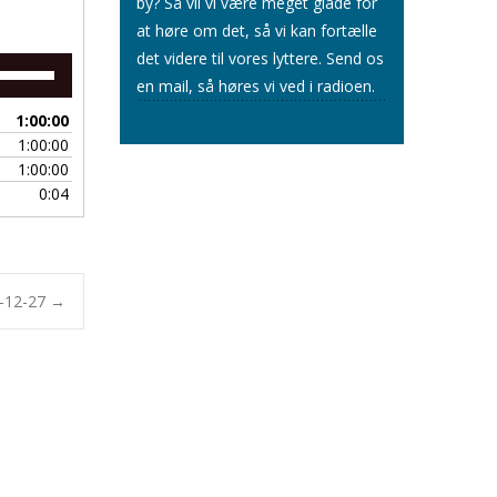
by? Så vil vi være meget glade for
at høre om det, så vi kan fortælle
det videre til vores lyttere.
Send os
Brug
en mail
, så høres vi ved i radioen.
op/ned
piletasterne
1:00:00
for
1:00:00
at
1:00:00
skrue
0:04
op
eller
ned
for
lyden.
5-12-27
→