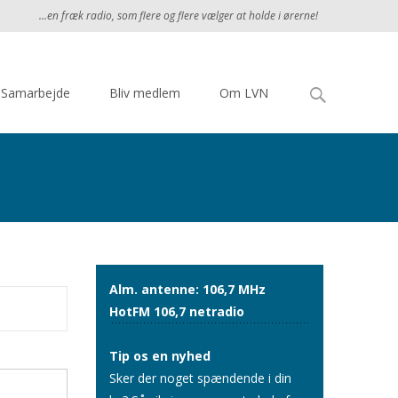
...en fræk radio, som flere og flere vælger at holde i ørerne!
Søg
Samarbejde
Bliv medlem
Om LVN
efter:
Alm. antenne: 106,7 MHz
HotFM 106,7 netradio
Tip os en nyhed
Sker der noget spændende i din